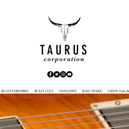
TAURUS
corporation
RS GUITARWORKS
BLAST CULT
VANZANDT
KING SNAKE
UNION Tube & 