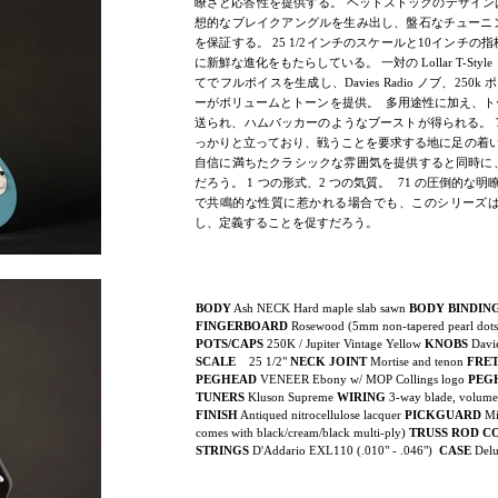
瞭さと応答性を提供する。 ヘッドストックのデザイ
想的なブレイクアングルを生み出し、盤石なチューニ
を保証する。 25 1/2インチのスケールと10インチ
に新鮮な進化をもたらしている。 一対の Lollar T-St
てでフルボイスを生成し、Davies Radio ノブ、250k ポット、
ーがボリュームとトーンを提供。 多用途性に加え、
送られ、ハムバッカーのようなブーストが得られる。 71
っかりと立っており、戦うことを要求する地に足の着いた
自信に満ちたクラシックな雰囲気を提供すると同時に
だろう。 1 つの形式、2 つの気質。 71 の圧倒的な明
で共鳴的な性質に惹かれる場合でも、このシリーズ
し、定義することを促すだろう。
BODY
Ash NECK Hard maple slab sawn
BODY BINDIN
FINGERBOARD
Rosewood (5mm non-tapered pearl dot
POTS/CAPS
250K / Jupiter Vintage Yellow
KNOBS
Davi
SCALE
25 1/2"
NECK JOINT
Mortise and tenon
FRE
PEGHEAD
VENEER Ebony w/ MOP Collings logo
PEG
TUNERS
Kluson Supreme
WIRING
3-way blade, volume/t
FINISH
Antiqued nitrocellulose lacquer
PICKGUARD
Min
comes with black/cream/black multi-ply)
TRUSS ROD C
STRINGS
D'Addario EXL110 (.010" - .046")
CASE
Delu