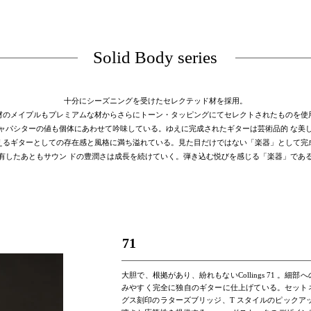
Solid Body series
十分にシーズニングを受けたセレクテッド材を採用。
材のメイプルもプレミアムな材からさらにトーン・タッピングにてセレクトされたものを使
ャパシターの値も個体にあわせて吟味している。ゆえに完成されたギターは芸術品的 な美
えるギターとしての存在感と風格に満ち溢れている。見た目だけではない「楽器」として完
有したあともサウン ドの豊潤さは成長を続けていく。弾き込む悦びを感じる「楽器」であ
71
大胆で、根拠があり、紛れもないCollings 71 。
みやすく完全に独自のギターに仕上げている。セット
グス刻印のラターズブリッジ、T スタイルのピックアッ