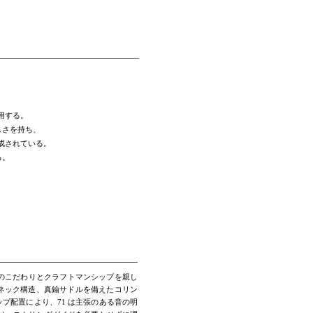
用する。
しさを持ち、
成されている。
る。
細部へのこだわりとクラフトマンシップを親し
ネック構造、真鍮サドルを備えたコリン
プ配置により、71 は主張のある音の明