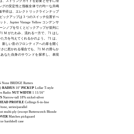
ンは、ストリングガイドを必要とせずに理
ングの安定性と指板全体での均一な共鳴
の指板半径は、エレクトリックラインナップ
yle ピックアップは 3 つのスイッチ位置すべ
Jupiter Vintage Yellow コンデンサ
トーンノブを引くとピックアップが並列に
 M がたわみ、流れる一方で、71 はし
力を与えてくれるかのよう。 71 は、
、新しい音のフロンティアへの扉を開く
瞭さに惹かれる場合でも、71 M の滑らか
はあなた自身のサウンドを探求し、表現
G
None BRIDGE Rutters
s)
RADIUS
10"
PICKUP
Lollar T-style
es Radio
NUT WIDTH
1 11/16"
TS
Narrow-tall 18% nickel-silver
HEAD PROFILE
Collings 6-in-line
one, series/parallel
t multi-ply (except Butterscotch Blonde
OVER
Matches pickguard
xe hardshell case