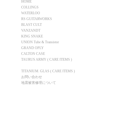
HOME
COLLINGS
WATERLOO
RS GUITARWORKS
BLAST CULT
VANZANDT
KING SNAKE
UNION Tube & Transistor
GRAND OPLY
CALTON CASE
TAURUS ARMY ( CARE ITEMS )
BEESMAN WAX（蜜蝋ワックス）
TITANIUM. GLAS ( CARE ITEMS )
お問い合わせ
地震被害修理について