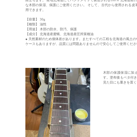
際立ちます。 産地北海道にてハンドメイドで製造される100%”北海道産
な木部の保湿、保護にご使用ください。 そして、古代から使用される皮
用でき
ます。
【容量】 30g
【種類】 油性
​【用途】 木
部の防水、防汚、保護
​【成分】 北海道産蜜蝋、北海道産圧搾菜種油
● 天然素材のため個体差があります。またすべての工程を北海道の風土
ケースもありますが、品質には問題ありませんので安心してご使用くださ
木部の保護保湿に加
す。塗布後もベタ付
見た目にも重きを置