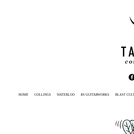
T
co
HOME
COLLINGS
WATERLOO
RS GUITARWORKS
BLAST CUL