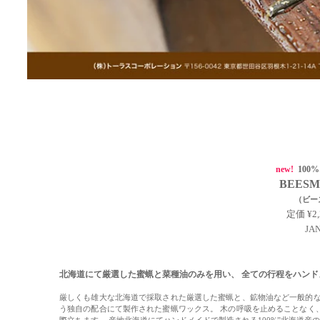
new!
10
BEESMA
（ビー
定価
¥2
JAN
北海道にて厳選した蜜蝋と菜種油のみを用い、 全ての行程をハンドメ
厳しくも雄大な北海道で採取された厳選した蜜蝋と、鉱物油など一般的な
う独自の配合にて製作された蜜蝋ワックス。 木の呼吸を止めることなく