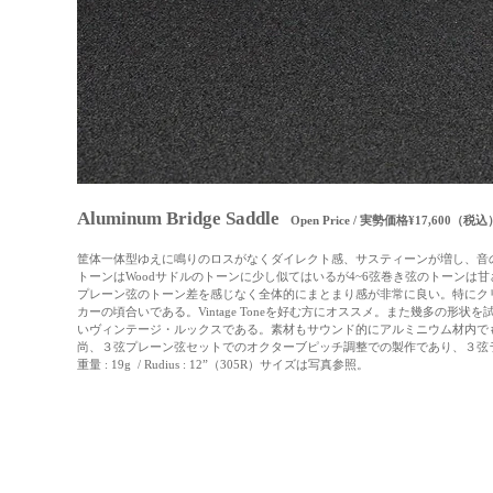
Aluminum Bridge Saddle
Open Price / 実勢価格¥17,600（税込
筐体一体型ゆえに鳴りのロスがなくダイレクト感、サスティーンが増し、音
トーンはWoodサドルのトーンに少し似てはいるが4~6弦巻き弦のトーン
プレーン弦のトーン差を感じなく全体的にまとまり感が非常に良い。特にクリー
カーの頃合いである。Vintage Toneを好む方にオススメ。また幾多の
いヴィンテージ・ルックスである。素材もサウンド的にアルミニウム材内でも
尚、３弦プレーン弦セットでのオクターブピッチ調整での製作であり、３弦
重量 : 19g / Rudius : 12”（305R）サイズは写真参照。