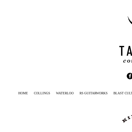
T
co
HOME
COLLINGS
WATERLOO
RS GUITARWORKS
BLAST CUL