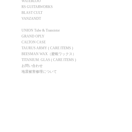
WATERLOO
RS GUITARWORKS
BLAST CULT
VANZANDT
KING SNAKE
UNION Tube & Transistor
GRAND OPLY
CALTON CASE
TAURUS ARMY ( CARE ITEMS )
BEESMAN WAX（蜜蝋ワックス）
TITANIUM. GLAS ( CARE ITEMS )
お問い合わせ
地震被害修理について