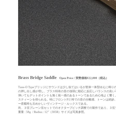
Brass Bridge Saddle
Open Price / 実勢価格¥22,000（税込）
Tune-O Typeブリッジにサウンドは少し似てはいるが筐体一体型ゆえ
の押し出し感が増し、ブラス特有の音の強弱に順応に反応しバランスの良い
弾いてもデットポイントも無く統一感のあるトーンであるため心地よく響く
スティーンを得られる。特にフロントP.U.時での音の分離感、トーンは絶妙
ー搭載時も古めかしいヴィンテージ・ルックスである。
尚、３弦プレーン弦セットでのオクターブピッチ調整での製作であり、
３弦
重量 : 58g / Rudius : 12”（305R）
サイズは写真参照。