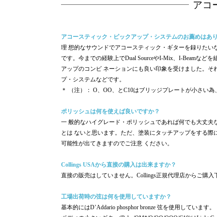
アコ
アコースティック・ピックアップ・システムのお薦めはあ
理 想的なサウンドでアコースティック・ギターを録りたいなら
です。今までの経験上でDual SourceやI-Mix、I-Beamな
アップのコンビ ネーションにも良い印象を受けました。それ以外のブラ
プ・システムなどです。
＊ （注）： O、OO、とC10はブリッジプレートが小さい為、L.
ポリッシュは何を使えば良いですか？
一 般的なハイグレード・ポリッシュであれば何でも大丈夫
とは ないと思います。ただ、塗装にタッチアップをする際
可能性が出てきますのでご注意 ください。
Collings USAから直接の購入は出来ますか？
直接の販売はしていません。Collings正規代理店からご購
工場出荷時の弦は何を使用していますか？
基本的にはD’Addario phosphor bronze 弦を使用しています。