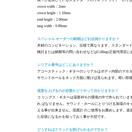
我々が使用しているスタンダードのフレットワイアーの寸
crown width：2mm
crown height：1.10mm
total height：2.60mm
tang width：0.80mm
スペシャル オーダーの納期はどれ位掛かりますか？
木材のコンビネーション、仕様で異なります。スタンダード
検討または納期等の問い合わせなどはCollings正規代理店
シリアル番号はどこにありますか？
アコースティック・ギターのシリアルはボディ内部のマホガ
サウンドホールをネック方面に覗けば見られます。暗い部
湿度を上げるのが必要かどうやって分かりますか？
コ リングス・ギターは湿度49％の環境の中で作られてい
れ ばなりません。サウンド・ホールにとりつける加湿のキ
える事が出来ません。湿度計 のご使用をお薦めします。楽
た症状になるかを知っておく事が大切です。
どうすればクラックを防げられるのですか？