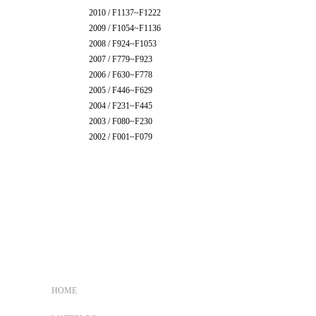
2010 / F1137~F1222
2009 / F1054~F1136
2008 / F924~F1053
2007 / F779~F923
2006 / F630~F778
2005 / F446~F629
2004 / F231~F445
2003 / F080~F230
2002 / F001~F079
HOME
COLLINGS