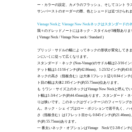
ー・カラーの設定、カメラのフラッシュ、そしてコント ラ
サンバーストのオーダーの際、色とシェードは近づけられま
Vintage Neckと Vintage Now Neckネックはスタン
我々のドレッドノートにはネック・スタイルが3種類ありま
( Vintage Neck / Vintage Now neck / Standard )
ブリッジ・サドルの幅によってネックの形状が変化してき
ンにいくに従って広くなります。
スタンダード・ネック (Non-Vintage)のサドル幅は2-3/16イ
ナット幅は1-11/16インチ(約42.86mm)、1-23/32インチ(約43.
ネックの高さ（指板含む）は大体 1フレット辺り0.84インチ(約21
ト目の幅は大体2.195インチ(約55.75mm)位あります。
も うワン・サイズ上のネックはVintage Now Neckと呼ん
ト幅は1-3/4インチ(約44.45mm)あります。スタンダ
りは狭いです。このネックはヴィンテージのフィーリングが
ん。ネック・シェ イプはロー・ポジションで若干丸く、ハ
さ（指板含む）は1フレット目から 0.845インチ(約21.46mm)
チ(約 55.75mm)あります。
一 番太いネック・オプションはVintage Neckで2-3/8インチ