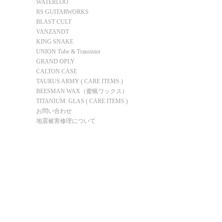
WATERLOO
RS GUITARWORKS
BLAST CULT
VANZANDT
KING SNAKE
UNION Tube & Transistor
GRAND OPLY
CALTON CASE
TAURUS ARMY ( CARE ITEMS )
BEESMAN WAX（蜜蝋ワックス）
TITANIUM. GLAS ( CARE ITEMS )
お問い合わせ
地震被害修理について