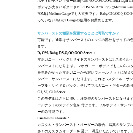
ボディの小さいギター(Baby/OM*/O/OO/OOO/C10)はLight GaugeのE
ボディが大きいギター (D/CJ/ DS/ SJ/ Arch Top)はMedium Gau
*OMはMedium Gaugeでも大丈夫です。 Baby/C10/O
っていない為Light Gaugeの使用をお薦めします。
サンバーストの種類を変更することは可能ですか？
可能です。通常はサンバーストのエッジの部分をサイドの
ます。
D, OM, Baby, DS,O,OO,OOO Series：
マホガニー・バックとサイドのサンバーストは1-スタイル・
ンバーストになりま す。マホガニー・ボディでもこの2-
を赤みがかったマホガニーから濃いウォール ナットに変え
ンバー・サンバーストになります。これは1-スタイル・サ
ープル・サイド＆バック、そしてマホガニー・ギターのみ
CJ, SJ, C10 Series:
このモデルはさらに濃い、洋梨型のサンバーストになります
ールナットのステイン色を 付けます。フルボディ・サンバ
ーのみ可能です。
Custom Sunbursts：
カスタム・サンバースト・オーダーの場合、写真のサンプル
多くのカスタムオーダーを 受け、満足いただいています。