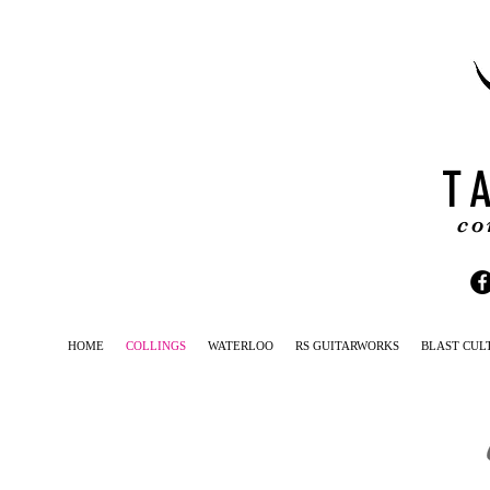
T
co
HOME
COLLINGS
WATERLOO
RS GUITARWORKS
BLAST CUL