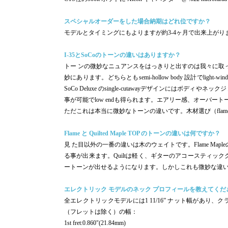
スペシャルオーダーをした場合納期はどれ位ですか？
モデルとタイミングにもよりますが約3-4ヶ月で出来上がり
I-35とSoCoのトーンの違いはありますか？
トー ンの微妙なニュアンスをはっきりと出すのは我々に取っていつも
妙にあります。どちらともsemi-hollow body 設計でlight-win
SoCo Deluxe のsingle-cutawayデザインには
事が可能でlow endも得られます。エアリー感、オーバートーン
ただこれは本当に微妙なトーンの違いです。木材選び（flame 
Flame と Quilted Maple TOP のトーンの違いは何ですか？
見 た目以外の一番の違いは木のウェイトです。Flame Map
る事が出来ます。Quiltは軽く、ギターのアコースティ
ートーンが出せるようになります。しかしこれも微妙な違いでは
エレクトリック モデルのネック プロフィールを教えてくだ
全エレクトリックモデルには1 11/16” ナット幅があり、
（フレットは除く）の幅：
1st fret:0.860"(21.84mm)