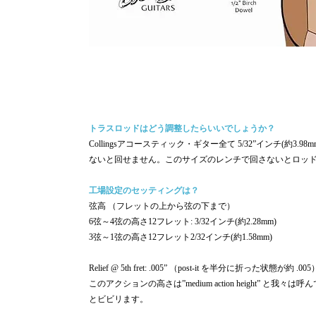
トラスロッドはどう調整したらいいでしょうか？
Collingsアコースティック・ギター全て 5/32”インチ(約
ないと回せません。このサイズのレンチで回さないとロッ
工場設定のセッティングは？
弦高 （フレットの上から弦の下まで）
6弦～4弦の高さ12フレット: 3/32インチ(約2.28mm)
3弦～1弦の高さ12フレット2/32インチ(約1.58mm)
Relief @ 5th fret: .005” （post-it を半分に折った状態が約 .005
このアクションの高さは”medium action height
とビビリます。