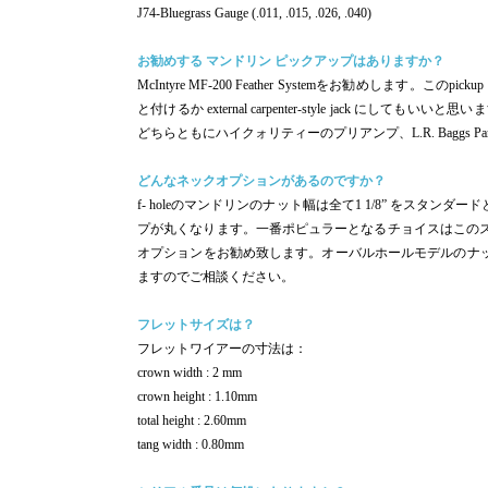
J74-Bluegrass Gauge (.011, .015, .026, .040)
お勧めする マンドリン ピックアップはありますか？
McIntyre MF-200 Feather Systemをお勧めします。この
と付けるか external carpenter-style jack にしてもいい
どちらともにハイクォリティーのプリアンプ、L.R. Baggs Para 
どんなネックオプションがあるのですか？
f- holeのマンドリンのナット幅は全て1 1/8” をスタン
プが丸くなります。一番ポピュラーとなるチョイスはこの
オプションをお勧め致します。オーバルホールモデルのナット
ますのでご相談ください。
フレットサイズは？
フレットワイアーの寸法は：
crown width : 2 mm
crown height : 1.10mm
total height : 2.60mm
tang width : 0.80mm