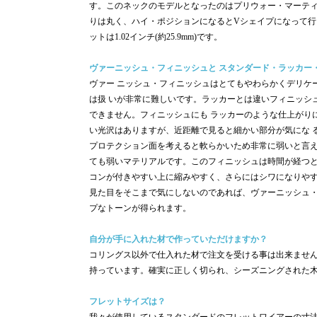
す。このネックのモデルとなったのはプリウォー・マーティンの太い
りは丸く、ハイ・ポジションになるとVシェイプになって行きます
ットは1.02インチ(約25.9mm)です。
ヴァーニッシュ・フィニッシュと スタンダード・ラッカー
ヴァー ニッシュ・フィニッシュはとてもやわらかくデリケ
は扱 いが非常に難しいです。ラッカーとは違いフィニッシ
できません。フィニッシュにも ラッカーのような仕上がり
い光沢はありますが、近距離で見ると細かい部分が気にな 
プロテクション面を考えると軟らかいため非常に弱いと言えます
ても弱いマテリアルです。このフィニッシュは時間が経つと
コンが付きやすい上に縮みやすく、さらにはシワになりや
見た目をそこまで気にしないのであれば、ヴァーニッシュ
プなトーンが得られます。
自分が手に入れた材で作っていただけますか？
コリングス以外で仕入れた材で注文を受ける事は出来ませ
持っています。確実に正しく切られ、シーズニングされた
フレットサイズは？