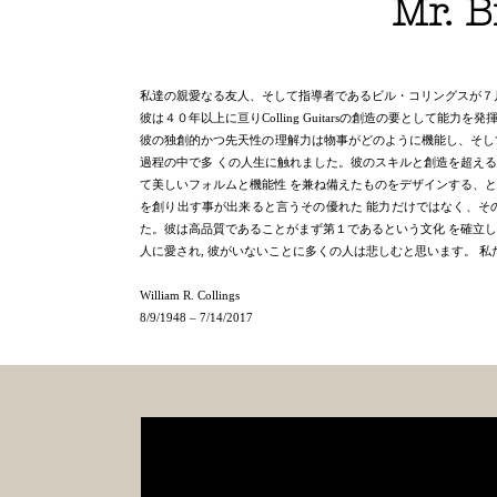
Mr. B
私達の親愛なる友人、そして指導者であるビル・コリングスが７
彼は４０年以上に亘りColling Guitarsの創造の要として能力を
彼の独創的かつ先天性の理解力は物事がどのように機能し、そし
過程の中で多 くの人生に触れました。彼のスキルと創造を超え
て美しいフォルムと機能性 を兼ね備えたものをデザインする、
を創り出す事が出来ると言うその優れた 能力だけではなく、そ
た。彼は高品質であることがまず第１であるという文化 を確立
人に愛され, 彼がいないことに多くの人は悲しむと思います。 
William R. Collings
8/9/1948 – 7/14/2017