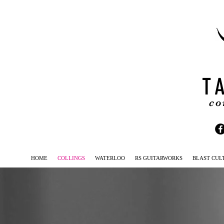
T
co
HOME
COLLINGS
WATERLOO
RS GUITARWORKS
BLAST CUL