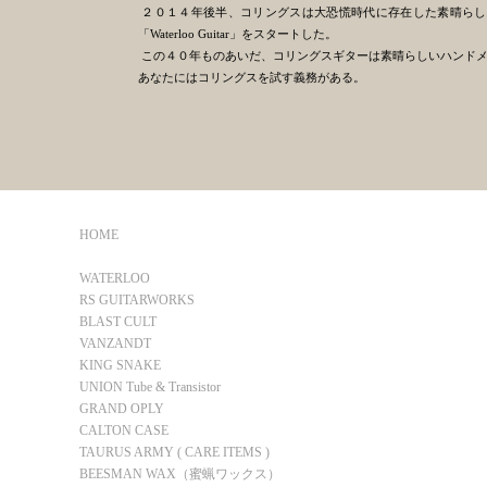
２０１４年後半、コリングスは大恐慌時代に存在した素晴らし
「Waterloo Guitar」をスタートした。
この４０年ものあいだ、コリングスギターは素晴らしいハンド
あなたにはコリングスを試す義務がある。
HOME
COLLINGS
WATERLOO
RS GUITARWORKS
BLAST CULT
VANZANDT
KING SNAKE
UNION Tube & Transistor
GRAND OPLY
CALTON CASE
TAURUS ARMY ( CARE ITEMS )
BEESMAN WAX（蜜蝋ワックス）