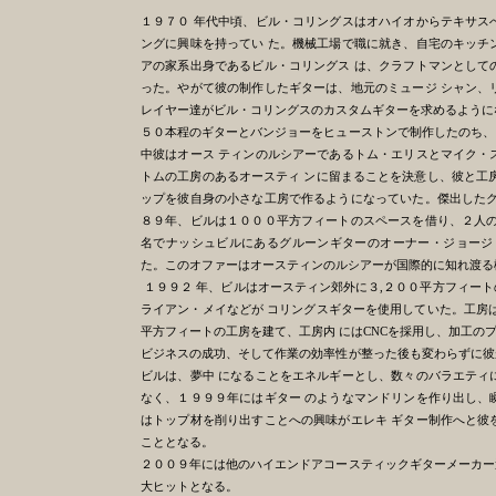
１９７０ 年代中頃、ビル・コリングスはオハイオからテキサス
ングに興味を持ってい た。機械工場で職に就き、自宅のキッチ
アの家系出身であるビル・コリングス は、クラフトマンとして
った。やがて彼の制作したギターは、地元のミュージ シャン、
レイヤー達がビル・コリングスのカスタムギターを求めるように
５０本程のギターとバンジョーをヒューストンで制作したのち、
中彼はオース ティンのルシアーであるトム・エリスとマイク・
トムの工房のあるオースティ ンに留まることを決意し、彼と工
ップを彼自身の小さな工房で作るようになっていた。傑出したク
８９年、ビルは１０００平方フィートのスペースを借り、２人の
名でナッシュビルにあるグルーンギターのオーナー・ジョージ
た。このオファーはオースティンのルシアーが国際的に知れ渡る
１９９２ 年、ビルはオースティン郊外に３,２００平方フィー
ライアン・メイなどが コリングスギターを使用していた。工房
平方フィートの工房を建て、工房内 にはCNCを採用し、加工の
ビジネスの成功、そして作業の効率性が整った後も変わらずに彼
ビルは、夢中 になることをエネルギーとし、数々のバラエティ
なく、１９９９年にはギター のようなマンドリンを作り出し、
はトップ材を削り出すことへの興味がエレキ ギター制作へと彼
こととなる。
２００９年には他のハイエンドアコースティックギターメーカー
大ヒットとなる。