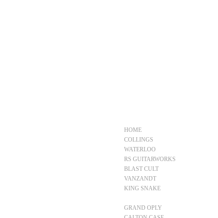
HOME
COLLINGS
WATERLOO
RS GUITARWORKS
BLAST CULT
VANZANDT
KING SNAKE
UNION Tube & Transistor
GRAND OPLY
CALTON CASE