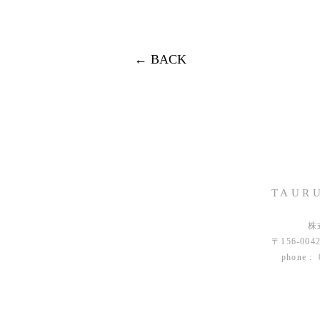
← BACK
TAURU
株
〒156-00
phone : 