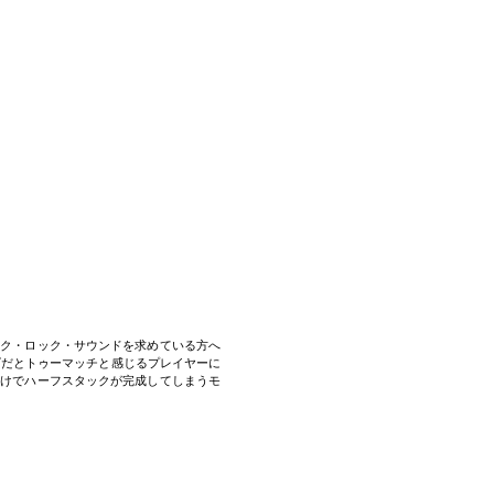
ンク・ロック・サウンドを求めている方へ
く、ファズだとトゥーマッチと感じるプレイヤーに
だけでハーフスタックが完成してしまうモ