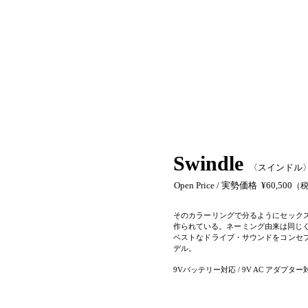
Swindle
〈スインドル〉 70'
Open Price / 実勢価格 ¥60,500
（税
そのカラーリングで分るようにセック
作られている。ネーミング由来は同じくピストル
ベストなドライブ・サウンドをコンセ
デル。
9Vバッテリー対応 / 9V AC アダプ