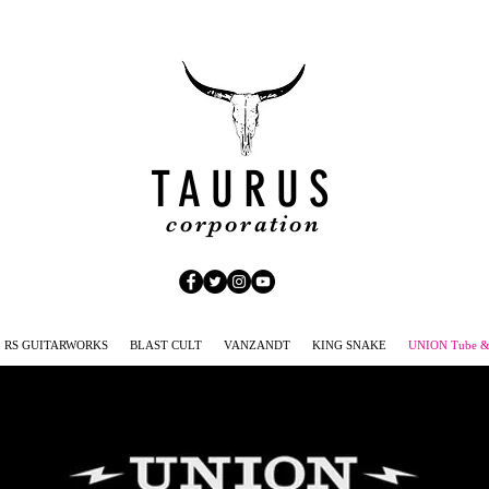
TAURUS
corporation
RS GUITARWORKS
BLAST CULT
VANZANDT
KING SNAKE
UNION Tube & 