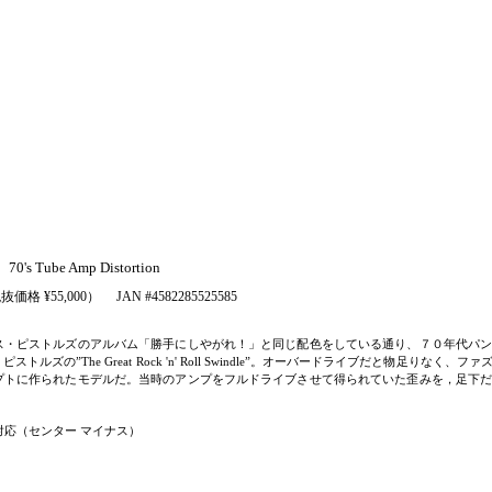
s Tube Amp Distortion
抜価格 ¥55,000）
JAN #4582285525585
ス・ピストルズのアルバム「勝手にしやがれ！」と同じ配色をしている通り、７０年代パ
ズの”The Great Rock 'n' Roll Swindle”。オーバードライブだと物足りな
プトに作られたモデルだ。当時のアンプをフルドライブさせて得られていた歪みを，足下
ター対応（センター マイナス）