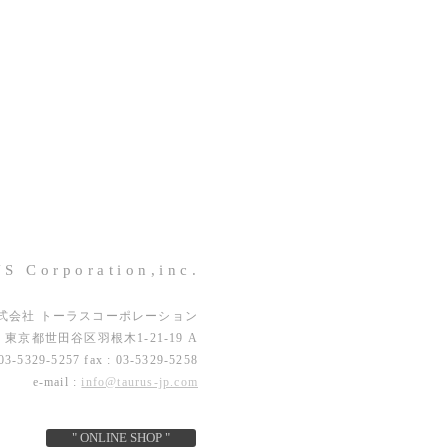
S Corporation,inc.
式会社 トーラスコーポレーション
42 東京都世田谷区羽根木1-21-19 A
03-5329-5257 fax : 03-5329-5258
e-mail :
info@taurus-jp.com
" ONLINE SHOP "