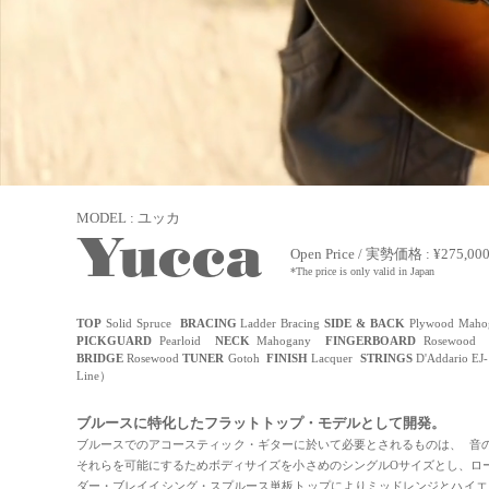
MODEL : ユッカ
Yucca
Open Price / 実勢価格 : ¥
275
,00
*The price is only valid in Japan
TOP
Solid Spruce
BRACING
Ladder Bracing
SIDE & BACK
Plywood Mah
PICKGUARD
Pearloid
NECK
Mahogany
FINGERBOARD
Rosewoo
BRIDGE
Rosewood
TUNER
Gotoh
FINISH
Lacquer
STRINGS
D'Addario EJ
Line）
ブルースに特化したフラットトップ・モデルとして開発。
ブルースでのアコースティック・
ギターに於いて必要とされるものは、 音
それらを可能にするためボディサイズを小さめのシングルOサイズとし、ロ
ダー・ブレイイシング・スプルース単板トップによりミッドレンジとハイエ