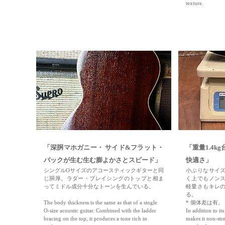
texture.
「深胴マホガニー・ サイド&フラット・
「重量1.4
バックが生む生む膨よかさとスピード」
快適さ」
シングルOサイズのアコースティックギターと同
小ぶりなサイ
じ胴厚。ラダー・ブレイシングのトップと相ま
く上でもノン
ってミドル成分十分なトーンを生んでいる。
軽量さもキレ
る。
The body thickness is the same as that of a single
* 個体差は有。
O-size acoustic guitar. Combined with the ladder
In addition to its
bracing on the top, it produces a tone rich in
makes it non-stre