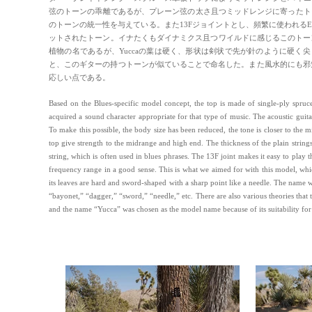
弦のトーンの乖離であるが、プレーン弦の太さ且つミッドレンジに寄ったト
のトーンの統一性を与えている。また13Fジョイントとし、頻繁に使われるE
ットされたトーン。イナたくもダイナミクス且つワイルドに感じるこのトーン
植物の名であるが、Yuccaの葉は硬く、形状は剣状で先が針のように硬く尖り、銃剣
と、このギターの持つトーンが似ていることで命名した。また風水的にも邪気払
応しい点である。
Based on the Blues-specific model concept, the top is made of single-ply spruce 
acquired a sound character appropriate for that type of music. The acoustic gui
To make this possible, the body size has been reduced, the tone is closer to th
top give strength to the midrange and high end. The thickness of the plain strings
string, which is often used in blues phrases. The 13F joint makes it easy to play
frequency range in a good sense. This is what we aimed for with this model, whi
its leaves are hard and sword-shaped with a sharp point like a needle. The name wa
“bayonet,” “dagger,” “sword,” “needle,” etc. There are also various theories that th
and the name “Yucca” was chosen as the model name because of its suitability for