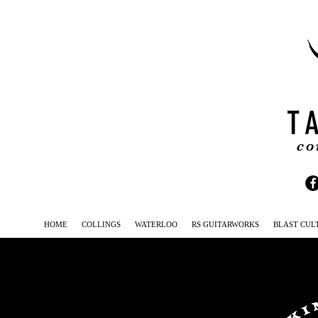
T
co
HOME
COLLINGS
WATERLOO
RS GUITARWORKS
BLAST CUL