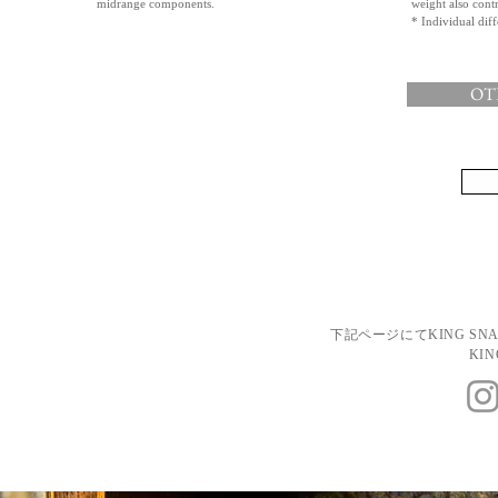
midrange components.
weight also contr
* Individual diff
OT
下記ページにてKING S
KIN