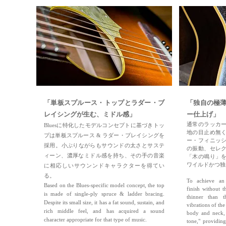
「単板スプルース・トップと
ラダー・ブ
「独自の極
レイシングが生む、ミドル感」
ー仕上げ」
通常のラッカ
Bluesに特化したモデルコンセプトに基づきトッ
地の目止め無
プは単板スプルース & ラダー・ブレイシングを
ー・フィニッ
採用。​小ぶりながらもサウンドの太さとサステ
の振動、セレ
ィーン、濃厚なミドル感を持ち、その手の音
楽
「木の鳴り」
ワ
イルドかつ独
に相応しいサウンンドキャラク
ターを得てい
る
。
To achieve an u
Based on the Blues-specific model concept, the top
finish without 
is made of single-ply spruce & ladder bracing.
thinner than t
Despite its small size, it has a fat sound, sustain, and
vibrations of the
rich middle feel, and has acquired a sound
body and neck, 
character appropriate for that type of music.
tone," providin