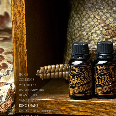
HOME
COLLINGS
WATERLOO
RS GUITARWORKS
BLAST CULT
VANZANDT
KING SNAKE
UNION Tube & Transistor