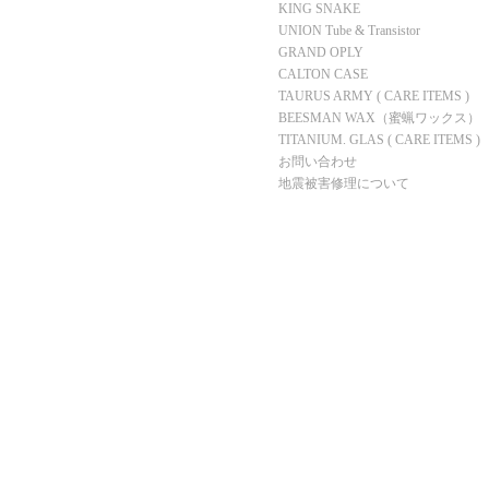
KING SNAKE
UNION Tube & Transistor
GRAND OPLY
CALTON CASE
TAURUS ARMY ( CARE ITEMS )
BEESMAN WAX（蜜蝋ワックス）
TITANIUM. GLAS ( CARE ITEMS )
お問い合わせ
地震被害修理について