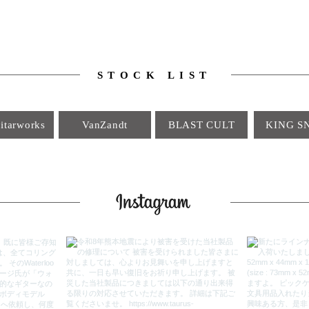
STOCK LIST
itarworks
VanZandt
BLAST CULT
KING S