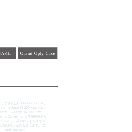
NAKE
Grand Oply Case