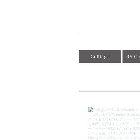
Collings
RS Gu