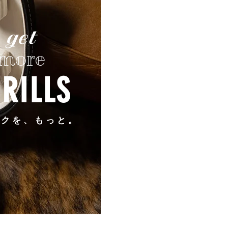
get
more
RILLS
ワクを、もっと。