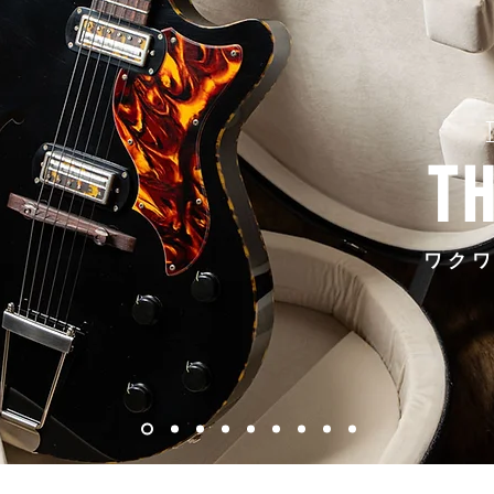
TH
ワク