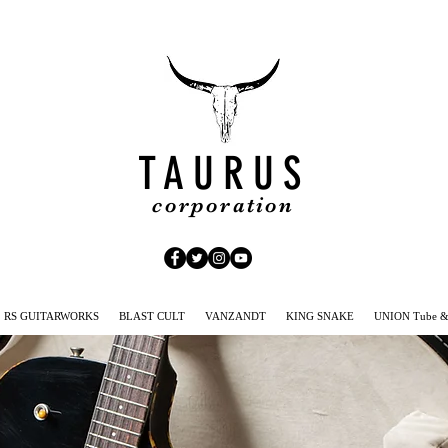
TAURUS
corporation
RS GUITARWORKS
BLAST CULT
VANZANDT
KING SNAKE
UNION Tube & 