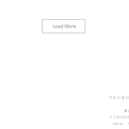
Load More
TAURU
株
〒156-00
phone : 