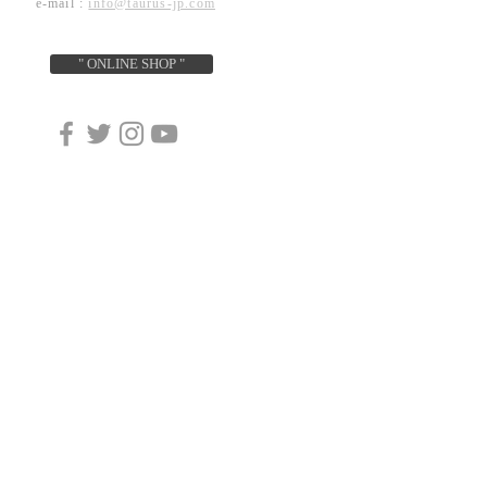
e-mail :
info@taurus-jp.com
" ONLINE SHOP "